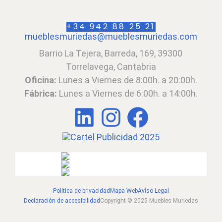
+34 942 88 25 21
mueblesmuriedas@mueblesmuriedas.com
Barrio La Tejera, Barreda, 169, 39300
Torrelavega, Cantabria
Oficina:
Lunes a Viernes de 8:00h. a 20:00h.
Fábrica:
Lunes a Viernes de 6:00h. a 14:00h.
LinkedIn
Instagram
Facebook
Política de privacidad
Mapa Web
Aviso Legal
Declaración de accesibilidad
Copyright © 2025 Muebles Muriedas